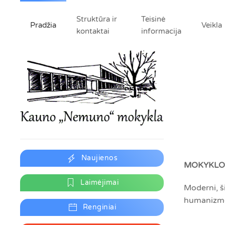
Struktūra ir
Teisinė
Pradžia
Veikla
kontaktai
informacija
Naujienos
MOKYKLOS
Laimėjimai
Moderni, š
humanizmo 
Renginiai