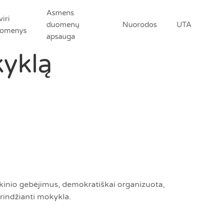
Asmens
viri
duomenų
Nuorodos
UTA
omenys
apsauga
yklą
okinio gebėjimus, demokratiškai organizuota,
rindžianti mokykla.