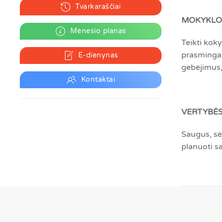
Tvarkaraščiai
MOKYKLOS
Mėnesio planas
Teikti kok
prasmingai
E-dienynas
gebėjimus, 
Kontaktai
VERTYBĖS
Saugus, sė
planuoti s