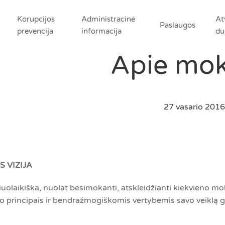
Korupcijos
Administracinė
At
Paslaugos
prevencija
informacija
du
Apie mok
27 vasario 2016
 VIZIJA
iuolaikiška, nuolat besimokanti, atskleidžianti kiekvieno m
principais ir bendražmogiškomis vertybėmis savo veiklą g