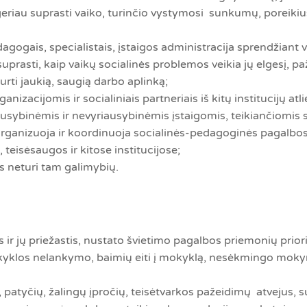
eriau suprasti vaiko, turinčio vystymosi sunkumų, poreikius,
edagogais, specialistais, įstaigos administracija sprendžian
uprasti, kaip vaikų socialinės problemos veikia jų elgesį, 
urti jaukią, saugią darbo aplinką;
nizacijomis ir socialiniais partneriais iš kitų institucijų at
ausybinėmis ir nevyriausybinėmis įstaigomis, teikiančiomis s
organizuoja ir koordinuoja socialinės-pedagoginės pagalbos 
, teisėsaugos ir kitose institucijose;
s neturi tam galimybių.
ir jų priežastis, nustato švietimo pagalbos priemonių priori
yklos nelankymo, baimių eiti į mokyklą, nesėkmingo mokymo
 patyčių, žalingų įpročių, teisėtvarkos pažeidimų atvejus, s