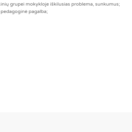
kinių grupei mokykloje iškilusias problema, sunkumus;
ė-pedagoginė pagalba;