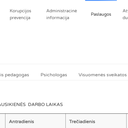
Korupcijos
Administracinė
At
Paslaugos
prevencija
informacija
du
sis pedagogas
Psichologas
Visuomenės sveikatos 
AUSIKIENĖS DARBO LAIKAS
Antradienis
Trečiadienis