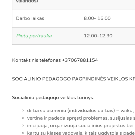
valandos/
Darbo laikas
8.00- 16.00
Pietų pertrauka
12.00-12.30
Kontaktinis telefonas +37067881154
SOCIALINIO PEDAGOGO PAGRINDINĖS VEIKLOS KR
Socialinio pedagogo veiklos turinys:
dirba su asmeniu (individualus darbas) – vaiku, 
vertina ir padeda spręsti problemas, susijusias 
inicijuoja, organizuoja socialinius projektus b
kartu su klasės vadovais, kitais ugdytojais pade