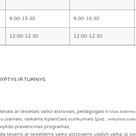
8.00-15.30
8.00-16.30
12.00-12.30
12.00-12.30
YPTYS IR TURINYS
tėvais ar teisėtais vaiko atstovais, pedagogais ir
kitais švietimo 
su įvairiais, vaikams kylančiais sunkumais (pvz.:
mokymosi sunku
ei vykdo prevencines programas;
da tėvams ar teisėtiems vaiko atstovams ugdyti vaiką, jo socia