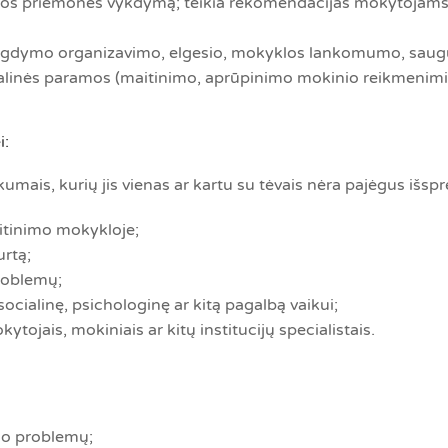
žiūros priemonės vykdymą; teikia rekomendacijas mokytoja
 ugdymo organizavimo, elgesio, mokyklos lankomumo, saugumo
ialinės paramos (maitinimo, aprūpinimo mokinio reikmenimis
i:
mais, kurių jis vienas ar kartu su tėvais nėra pajėgus išsprę
tinimo mokykloje;
urtą;
roblemų;
 socialinę, psichologinę ar kitą pagalbą vaikui;
ojais, mokiniais ar kitų institucijų specialistais.
io problemų;