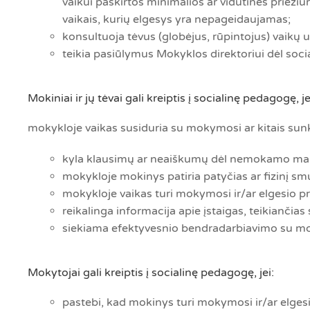
vaikui paskirtos minimalios ar vidutinės prie
vaikais, kurių elgesys yra nepageidaujamas;
konsultuoja tėvus (globėjus, rūpintojus) vaikų
teikia pasiūlymus Mokyklos direktoriui dėl soc
Mokiniai ir jų tėvai gali kreiptis į socialinę pedagogę, je
mokykloje vaikas susiduria su mokymosi ar kitais sunku
kyla klausimų ar neaiškumų dėl nemokamo mai
mokykloje mokinys patiria patyčias ar fizinį sm
mokykloje vaikas turi mokymosi ir/ar elgesio p
reikalinga informacija apie įstaigas, teikiančias
siekiama efektyvesnio bendradarbiavimo su mokyt
Mokytojai gali kreiptis į socialinę pedagogę, jei:
pastebi, kad mokinys turi mokymosi ir/ar elges