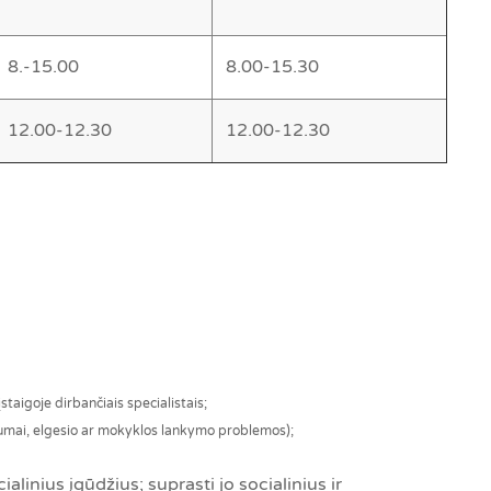
8.-15.00
8.00-15.30
12.00-12.30
12.00-12.30
įstaigoje dirbančiais specialistais;
mai, elgesio ar mokyklos lankymo problemos);
linius įgūdžius; suprasti jo socialinius ir