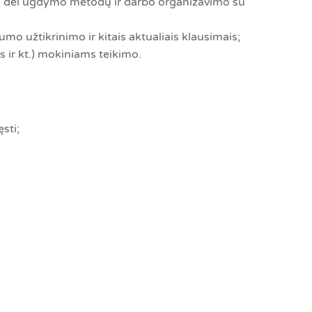
ms dėl ugdymo metodų ir darbo organizavimo su
 užtikrinimo ir kitais aktualiais klausimais;
 ir kt.) mokiniams teikimo.
sti;