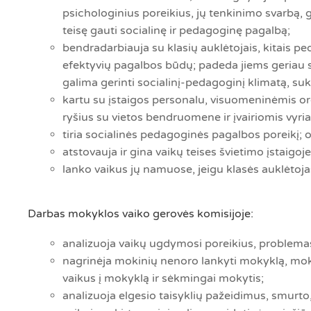
psichologinius poreikius, jų tenkinimo svarbą, g
teisę gauti socialinę ir pedagoginę pagalbą;
bendradarbiauja su klasių auklėtojais, kitais p
efektyvių pagalbos būdų; padeda jiems geriau s
galima gerinti socialinį-pedagoginį klimatą, suk
kartu su įstaigos personalu, visuomeninėmis orga
ryšius su vietos bendruomene ir įvairiomis vyri
tiria socialinės pedagoginės pagalbos poreikį; 
atstovauja ir gina vaikų teises švietimo įstaigoje
lanko vaikus jų namuose, jeigu klasės auklėtoja
Darbas mokyklos vaiko gerovės komisijoje:
analizuoja vaikų ugdymosi poreikius, problemas 
nagrinėja mokinių nenoro lankyti mokyklą, mok
vaikus į mokyklą ir sėkmingai mokytis;
analizuoja elgesio taisyklių pažeidimus, smurto,