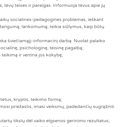
 tėvų teises ir pareigas. Informuoja tėvus apie jų
t vaikų socialines-pedagogines problemas, ieškant
pažangumą, lankomumą; teikia siūlymus, kaip būtų
lieka šviečiamąjį-informacinį darbą. Nuolat palaiko
ocialinę, psichologinę, teisinę pagalbą;
teikimą ir vertina jos kokybę;
tetus, kryptis, teikimo formą;
si priežastis, imasi veiksmų, padedančių sugrąžinti
utartų tikslų dėl vaiko elgsenos gerinimo rezultatus,