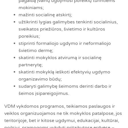
pagalbą įvairių ugdymosi poreikių turintiems
mokiniams;
mažinti socialinę atskirtį;
užtikrinti lygias galimybes tenkinti socialinius,
sveikatos priežiūros, švietimo ir kultūros
poreikius;
stiprinti formaliojo ugdymo ir neformaliojo
švietimo dermę;
skatinti mokyklos atvirumą ir socialinę
partnerytę;
skatinti mokyklą ieškoti efektyvių ugdymo
organizavimo būdų;
sudaryti galimybę šeimoms derinti darbo ir
šeimos įsipareigojimus.
VDM vykdomos programos, teikiamos paslaugos ir
veiklos organizuojamos ne tik mokyklos patalpose, jos
teritorijoje, bet ir kitose ugdymui, edukacijai, kultūrai,
poilsiui, pramogoms vykdyti pritaikytose erdvėse –