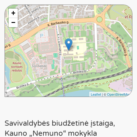
+
−
Leaflet
| ©
OpenStreetMap
Savivaldybės biudžetinė įstaiga,
Kauno „Nemuno“ mokykla