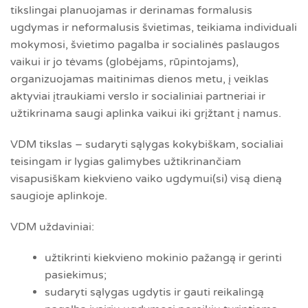
tikslingai planuojamas ir derinamas formalusis
ugdymas ir neformalusis švietimas, teikiama individuali
mokymosi, švietimo pagalba ir socialinės paslaugos
vaikui ir jo tėvams (globėjams, rūpintojams),
organizuojamas maitinimas dienos metu, į veiklas
aktyviai įtraukiami verslo ir socialiniai partneriai ir
užtikrinama saugi aplinka vaikui iki grįžtant į namus.
VDM tikslas – sudaryti sąlygas kokybiškam, socialiai
teisingam ir lygias galimybes užtikrinančiam
visapusiškam kiekvieno vaiko ugdymui(si) visą dieną
saugioje aplinkoje.
VDM uždaviniai:
užtikrinti kiekvieno mokinio pažangą ir gerinti
pasiekimus;
sudaryti sąlygas ugdytis ir gauti reikalingą